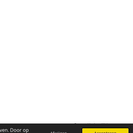
Powered by
JouwWeb
even. Door op