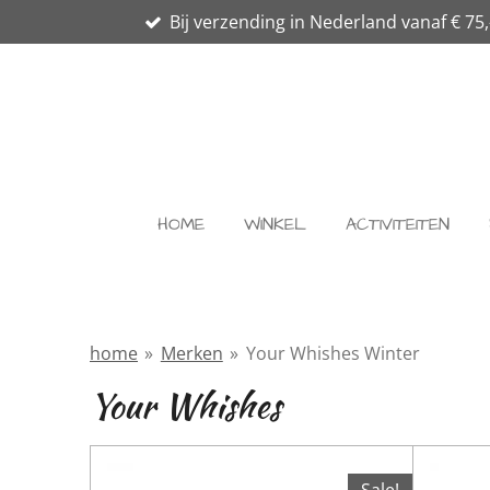
Bij verzending in Nederland vanaf € 75,
Ga
direct
naar
de
hoofdinhoud
HOME
WINKEL
ACTIVITEITEN
home
»
Merken
»
Your Whishes Winter
Your Whishes