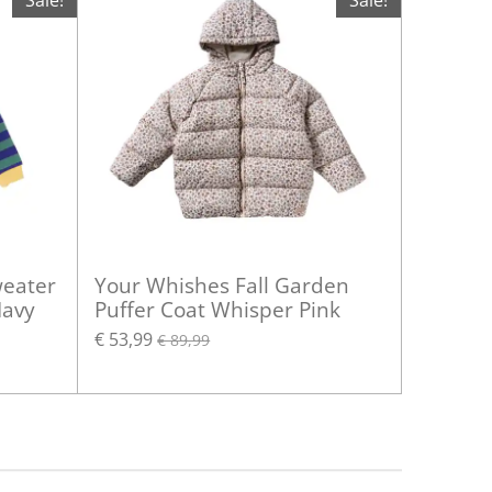
Sale!
Sale!
weater
Your Whishes Fall Garden
Navy
Puffer Coat Whisper Pink
€ 53,99
€ 89,99