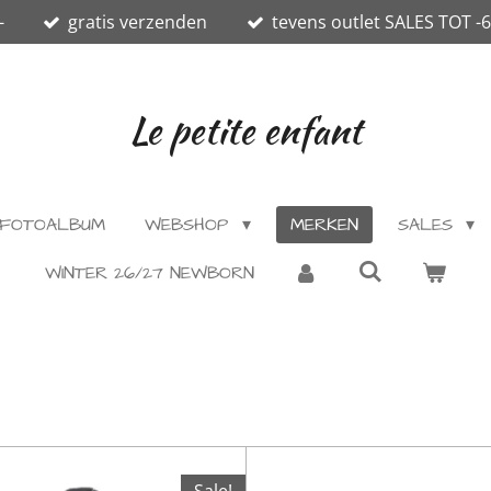
-
gratis verzenden
tevens outlet SALES TOT -
Le petite enfant
FOTOALBUM
WEBSHOP
MERKEN
SALES
WINTER 26/27 NEWBORN