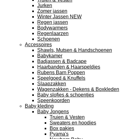
Jurken
Zomer jassen
Winter Jassen NEW
Regen jassen
Bodywarmers
Regenlaarzen
Schoenen
Accessoires
Shawls, Mutsen & Handschoenen
Babykamer
Badjassen & Badcape
Haarbanden & Haarspeldjes
Rubens Barn Poppen
Speelgoed & Knuffels
Slaapzakken
Wagenzakken - Dekens & Boxkleden
Baby slofjes & schoentjes
Speenkoorden
Baby kleding
Baby Jongens
Truien & Vesten
Sweaters en hoodies
Box pakjes
Pyama's