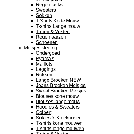
Regen jacks
Sweaters
Sokken
T Shirts Korte Mouw
T-shirts Lange mouw
Truien & Vesten
Regenlaarzen
Schoenen
Meisjes kleding
Ondergoed
Pyama's
Maillots
Leggings
Rokken
Lange Broeken NEW
Jeans Broeken Meisjes
Sweat Broeken Meisjes
Blouses korte mouw
Blouses lange mouw
Hoodies & Sweaters
Colbert
Sokjes & Kniekousen
T-shirts korte mouwen
T-shirts lange mouwen
Truien & Vesten