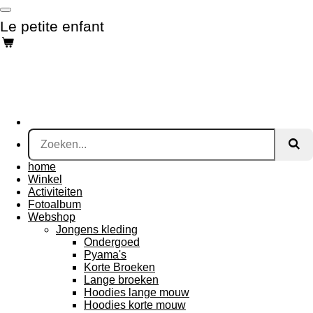
Ga
Le petite enfant
direct
naar
de
hoofdinhoud
home
Winkel
Activiteiten
Fotoalbum
Webshop
Jongens kleding
Ondergoed
Pyama's
Korte Broeken
Lange broeken
Hoodies lange mouw
Hoodies korte mouw