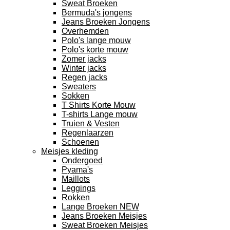
Sweat Broeken
Bermuda's jongens
Jeans Broeken Jongens
Overhemden
Polo's lange mouw
Polo's korte mouw
Zomer jacks
Winter jacks
Regen jacks
Sweaters
Sokken
T Shirts Korte Mouw
T-shirts Lange mouw
Truien & Vesten
Regenlaarzen
Schoenen
Meisjes kleding
Ondergoed
Pyama's
Maillots
Leggings
Rokken
Lange Broeken NEW
Jeans Broeken Meisjes
Sweat Broeken Meisjes