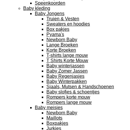
Speenkoorden
Baby kleding
Baby Jongens
Truien & Vesten
Sweaters en hoodies
Box pakjes
Pyama's
Newborn Baby
Lange Broeken
Korte Broeken
T-shirts lange mouw
T Shirts Korte Mouw
Baby winterjassen
Baby Zomer Jassen
Baby Regenjasjes
Baby Winterpakken
Sjaals, Mutsen & Handschoenen
Baby slofjes & schoentjes
Rompers korte mouw
Rompers lange mouw
Baby meisjes
Newborn Baby
Maillots
Boxpakjes
Jurkjes