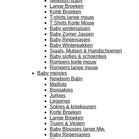
Newborn Baby
Lange Broeken
Korte Broeken
T-shirts lange mouw
T Shirts Korte Mouw
Baby winterjassen
Baby Zomer Jassen
Baby Regenjasjes
Baby Winterpakken
Sjaals, Mutsen & Handschoenen
Baby slofjes & schoentjes
Rompers korte mouw
Rompers lange mouw
Baby meisjes
Newborn Baby
Maillots
Boxpakjes
Jurkjes
Leggings
Sokjes & kniekousen
Korte Broeken
Lange Broeken
Truien & Vesten
Baby Blousjes lange Mw.
Baby Regenjasjes