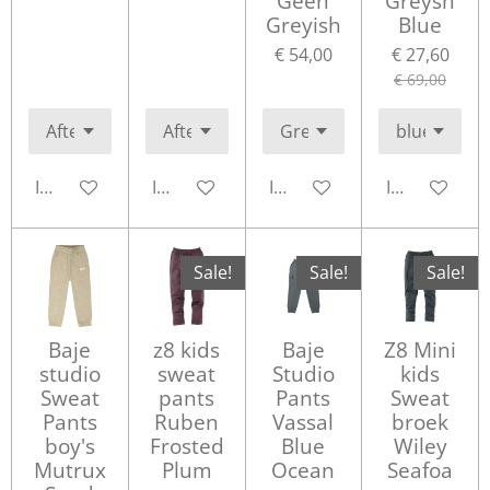
Geen
Greysh
Greyish
Blue
€ 54,00
€ 27,60
€ 69,00
In winkelwagen
In winkelwagen
In winkelwagen
In winkelwa
Sale!
Sale!
Sale!
Baje
z8 kids
Baje
Z8 Mini
studio
sweat
Studio
kids
Sweat
pants
Pants
Sweat
Pants
Ruben
Vassal
broek
boy's
Frosted
Blue
Wiley
Mutrux
Plum
Ocean
Seafoa