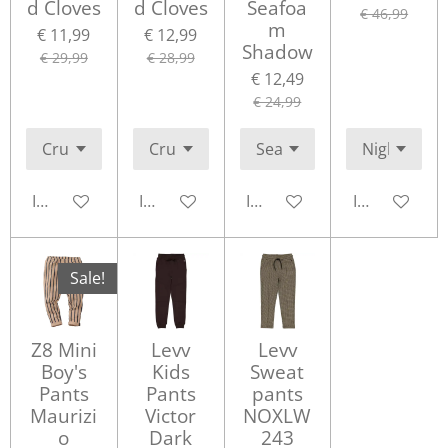
d Cloves
d Cloves
Seafoa
€ 46,99
m
€ 11,99
€ 12,99
Shadow
€ 29,99
€ 28,99
€ 12,49
€ 24,99
In winkelwagen
In winkelwagen
In winkelwagen
In winkelwa
Sale!
Z8 Mini
Levv
Levv
Boy's
Kids
Sweat
Pants
Pants
pants
Maurizi
Victor
NOXLW
o
Dark
243