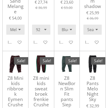
Sand
m
€ 27,74
€ 23,60
Melang
shadow
€ 36,99
€ 59,00
e
€ 25,99
€ 54,00
€ 36,99
In winkelwagen
In winkelwagen
In winkelwagen
In winkelwa
Sale!
Sale!
Sale!
Sale!
Z8 Mini
Z8 mini
Z8
Z8
kids
kids
NewBor
Pants
ribbroe
sweat
n Slim
Melo
k
broek
Fit
Night
Eymen
frenkie
pants
Sky
Crushe
Crushe
Siep
€ 32,99