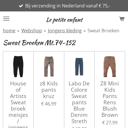
Bij verzending in Nederland vanaf € 75,-
Ga
direct
Le petite enfant
naar
de
home
»
Webshop
»
Jongens kleding
»
Sweat Broeken
hoofdinhoud
Sweat Broeken Mt.74-152
House
z8 Kids
Labo De
Z8 Mini
of
pants
Colore
Kids
Artists
kruz
Sweat
Pants
Sweat
pants
Rens
€ 46,99
broek
Blue
Blush
meisjes
Denim
Brown
/
Streth
€ 27,99
jongens