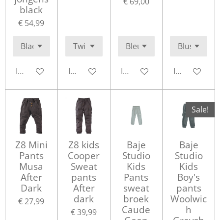
€ 69,00
black
€ 54,99
In winkelwagen
In winkelwagen
In winkelwagen
In winkelwa
Sale!
Z8 Mini
Z8 kids
Baje
Baje
Pants
Cooper
Studio
Studio
Musa
Sweat
Kids
Kids
After
pants
Pants
Boy's
Dark
After
sweat
pants
dark
broek
Woolwic
€ 27,99
Caude
h
€ 39,99