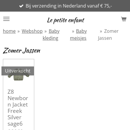
Bij verzending in Nederland vanaf € 75,-
Ga
direct
Le petite enfant
naar
de
home
»
Webshop
»
Baby
»
Baby
»
Zomer
hoofdinhoud
kleding
meisjes
Jassen
Zomer Jassen
Uitverkocht
Z8
Newbor
n Jacket
Freek
Silver
sage6