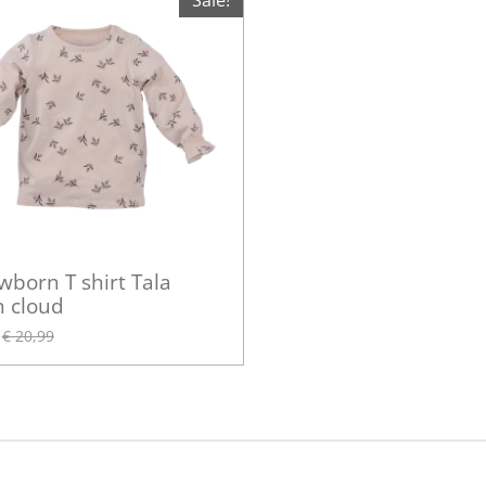
Sale!
wborn T shirt Tala
n cloud
€ 20,99