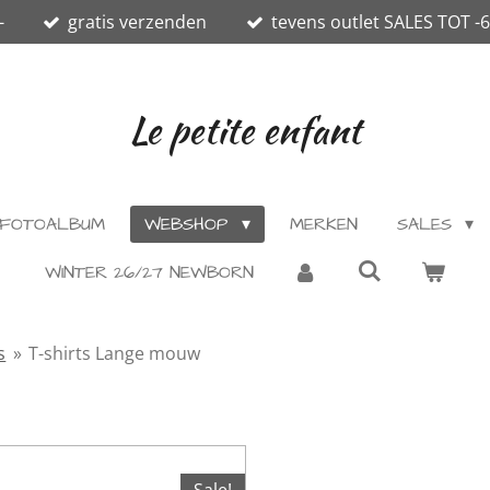
-
gratis verzenden
tevens outlet SALES TOT -
Le petite enfant
FOTOALBUM
WEBSHOP
MERKEN
SALES
WINTER 26/27 NEWBORN
s
»
T-shirts Lange mouw