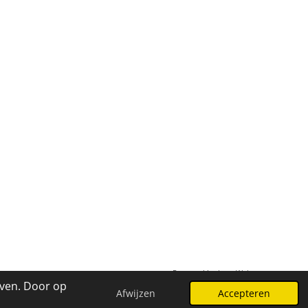
Powered by
JouwWeb
even. Door op
Afwijzen
Accepteren