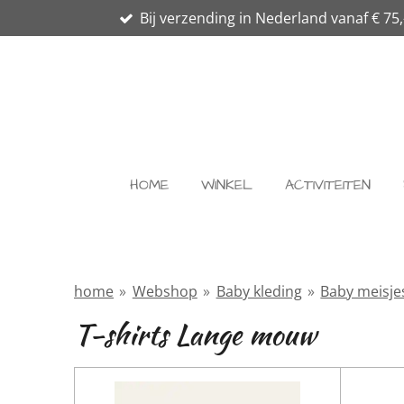
Bij verzending in Nederland vanaf € 75,
Ga
direct
naar
de
hoofdinhoud
HOME
WINKEL
ACTIVITEITEN
home
»
Webshop
»
Baby kleding
»
Baby meisje
T-shirts Lange mouw