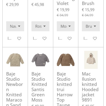
Violet
Brush
€ 29,99
€ 45,98
€ 19,99
€ 15,99
€ 34,99
€ 34,99
In winkelwagen
In winkelwagen
In winkelwagen
In winkelwa
Baje
Baje
Baje
Mac
Studio
Studio
Studio
Ilusion
Newbor
Knitted
knitted
knitted
n
Santis
trui
Hooded
Knitted
Green
Harrow
jacket
Maraco
Moss
Top
9891
n Sand
Taupe