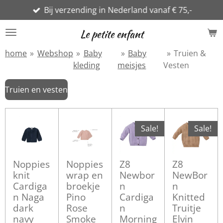
Bij verzending in Nederland vanaf € 75,-
Ga
direct
Le petite enfant
naar
de
home
»
Webshop
»
Baby
»
Baby
»
Truien &
hoofdinhoud
kleding
meisjes
Vesten
Truien en vesten
Sale!
Sale!
Noppies
Noppies
Z8
Z8
knit
wrap en
Newbor
NewBor
Cardiga
broekje
n
n
n Naga
Pino
Cardiga
Knitted
dark
Rose
n
Truitje
navy
Smoke
Morning
Elvin