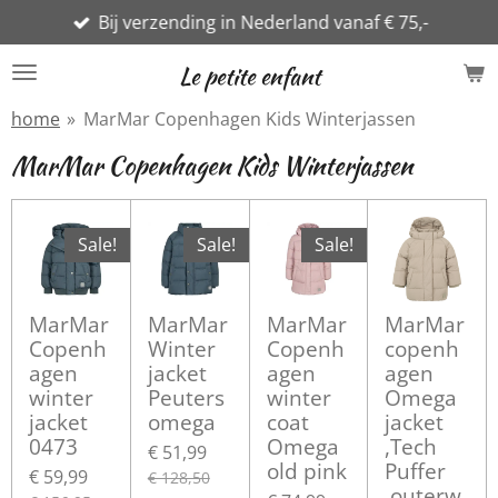
Bij verzending in Nederland vanaf € 75,-
Ga
direct
Le petite enfant
naar
de
home
»
MarMar Copenhagen Kids Winterjassen
hoofdinhoud
MarMar Copenhagen Kids Winterjassen
Sale!
Sale!
Sale!
MarMar
MarMar
MarMar
MarMar
Copenh
Winter
Copenh
copenh
agen
jacket
agen
agen
winter
Peuters
winter
Omega
jacket
omega
coat
jacket
0473
Omega
,Tech
€ 51,99
old pink
Puffer
€ 59,99
€ 128,50
,outerw