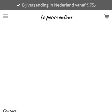
Bij verzending in Nederland vanaf € 75,-
Ga
direct
Le petite enfant
naar
de
hoofdinhoud
Contact