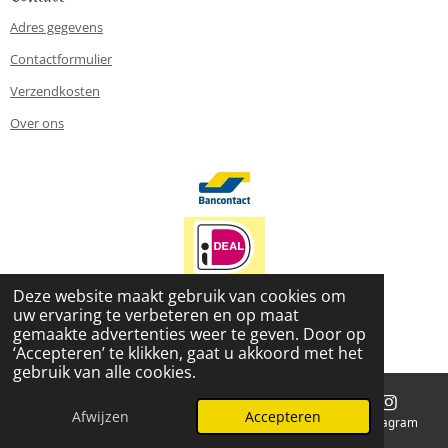
Adres gegevens
Contactformulier
Verzendkosten
Over ons
Deze website maakt gebruik van cookies om
uw ervaring te verbeteren en op maat
2026 www.le-petite-enfant.nl
gemaakte advertenties weer te geven. Door op
Powered by
JouwWeb
‘Accepteren’ te klikken, gaat u akkoord met het
gebruik van alle cookies.
Afwijzen
Accepteren
E-mailadres
Telefoonnummer
Kaart
Instagram