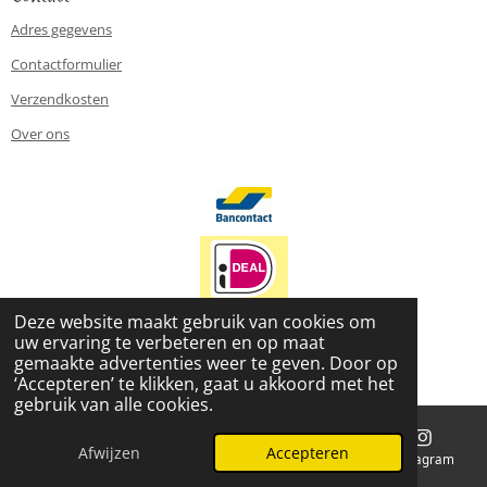
Adres gegevens
Contactformulier
Verzendkosten
Over ons
Deze website maakt gebruik van cookies om
uw ervaring te verbeteren en op maat
2026 www.le-petite-enfant.nl
gemaakte advertenties weer te geven. Door op
Powered by
JouwWeb
‘Accepteren’ te klikken, gaat u akkoord met het
gebruik van alle cookies.
Afwijzen
Accepteren
E-mailadres
Telefoonnummer
Kaart
Instagram