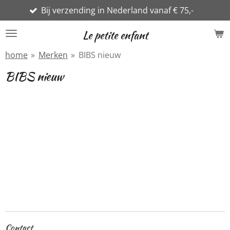
ij verzending in Nederland vanaf € 75,-
Ga
direct
Le petite enfant
naar
de
home
»
Merken
»
BIBS nieuw
hoofdinhoud
BIBS nieuw
Contact