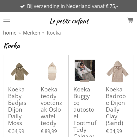
Bij verzending in Nederland vanaf € 75,-
Ga
direct
Le petite enfant
naar
de
home
»
Merken
»
Koeka
hoofdinhoud
Koeka
Koeka
Koeka
Koeka
Koeka
Baby
teddy
Buggy
Badrob
Badjas
voetenz
cq
e Dijon
Dijon
ak Oslo
autosto
Daily
Daily
wafel
el
Clay
Moss
teddy
Footmuf
(Sand)
Tedy
€ 34,99
€ 89,99
€ 34,99
Calgary