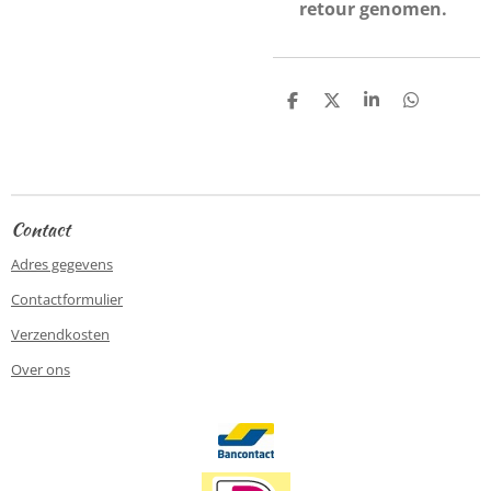
retour genomen.
D
D
S
D
e
e
h
e
l
e
a
l
e
l
r
e
n
e
n
Contact
Adres gegevens
Contactformulier
Verzendkosten
Over ons