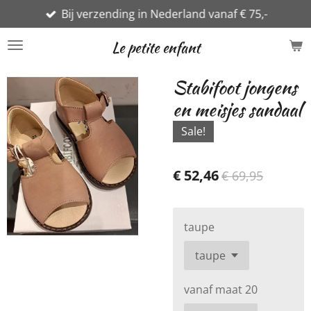
Bij verzending in Nederland vanaf € 75,-
Ga
direct
Le petite enfant
naar
de
Stabifoot jongens
hoofdinhoud
en meisjes sandaal
Sale!
€ 52,46
€ 69,95
taupe
vanaf maat 20