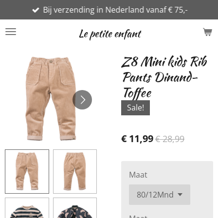
Bij verzending in Nederland vanaf € 75,-
Ga
direct
Le petite enfant
naar
de
Z8 Mini kids Rib
hoofdinhoud
Pants Dinand-
Toffee
Sale!
€ 11,99
€ 28,99
Maat