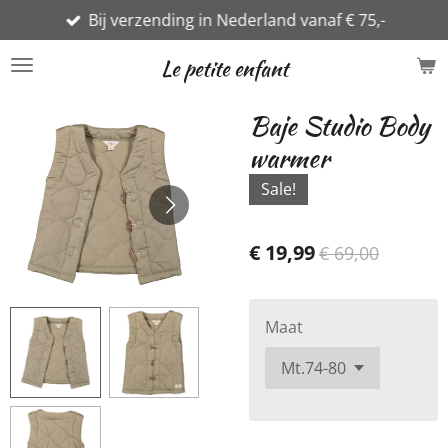
Bij verzending in Nederland vanaf € 75,-
Ga
direct
Le petite enfant
naar
de
Baje Studio Body
hoofdinhoud
warmer
Sale!
€ 19,99
€ 69,00
Maat