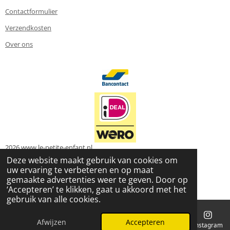
Contactformulier
Verzendkosten
Over ons
2026 www.le-petite-enfant.nl
Powered by
JouwWeb
Deze website maakt gebruik van cookies om
uw ervaring te verbeteren en op maat
gemaakte advertenties weer te geven. Door op
‘Accepteren’ te klikken, gaat u akkoord met het
gebruik van alle cookies.
Afwijzen
Accepteren
E-mailadres
Telefoonnummer
Kaart
Instagram