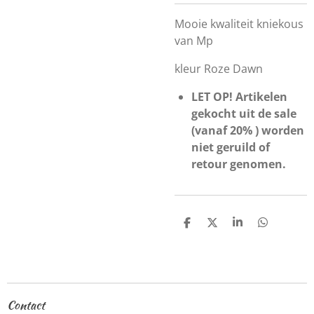
Mooie kwaliteit kniekous
van Mp
kleur Roze Dawn
LET OP! Artikelen
gekocht uit de sale
(vanaf 20% ) worden
niet geruild of
retour genomen.
D
D
S
D
e
e
h
e
l
e
a
l
e
l
r
e
n
e
n
Contact