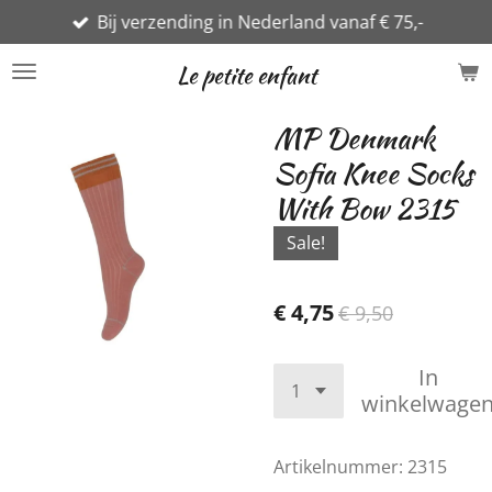
Bij verzending in Nederland vanaf € 75,-
Ga
direct
Le petite enfant
naar
de
MP Denmark
hoofdinhoud
Sofia Knee Socks
With Bow 2315
Sale!
€ 4,75
€ 9,50
In
winkelwage
Artikelnummer:
2315