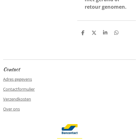
retour genomen.
D
D
S
D
e
e
h
e
l
e
a
l
e
l
r
e
n
e
n
Contact
Adres gegevens
Contactformulier
Verzendkosten
Over ons