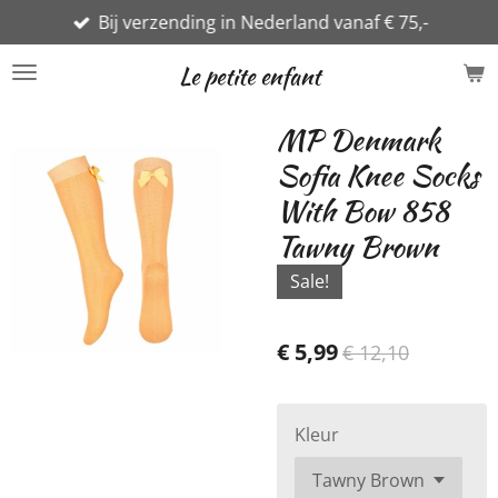
Bij verzending in Nederland vanaf € 75,-
Ga
direct
Le petite enfant
naar
de
MP Denmark
hoofdinhoud
Sofia Knee Socks
With Bow 858
Tawny Brown
Sale!
€ 5,99
€ 12,10
Kleur