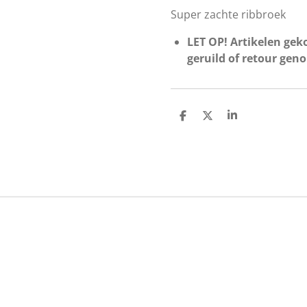
Super zachte ribbroek
LET OP! Artikelen geko
geruild of retour gen
D
D
S
e
e
h
l
e
a
e
l
r
n
e