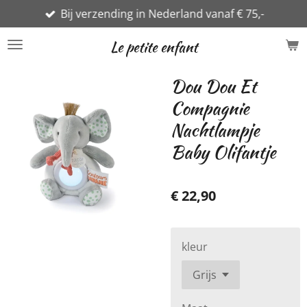
Bij verzending in Nederland vanaf € 75,-
Ga
direct
Le petite enfant
naar
de
Dou Dou Et
hoofdinhoud
Compagnie
Nachtlampje
Baby Olifantje
€ 22,90
kleur