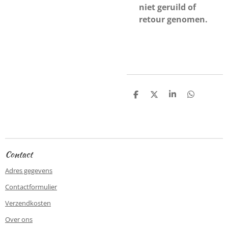
niet geruild of
retour genomen.
D
D
S
D
e
e
h
e
l
e
a
l
e
l
r
e
n
e
n
Contact
Adres gegevens
Contactformulier
Verzendkosten
Over ons