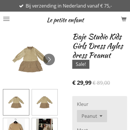
Bij verzending in Nederland vanaf € 75,-
Ga
direct
Le petite enfant
naar
de
Baje Studio Kids
hoofdinhoud
Girls Dress Ayles
dress Peanut
Sale!
€ 29,99
€ 89,00
Kleur