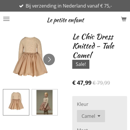
Bij verzending in Nederland vanaf € 75,-
Ga
direct
Le petite enfant
naar
de
Le Chic Dress
hoofdinhoud
Knitted - Tule
Camel
Sale!
€ 47,99
€ 79,99
Kleur