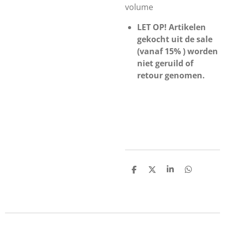
volume
LET OP! Artikelen
gekocht uit de sale
(vanaf 15% ) worden
niet geruild of
retour genomen.
D
D
S
D
e
e
h
e
l
e
a
l
e
l
r
e
n
e
n