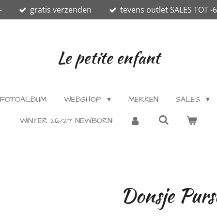
-
gratis verzenden
tevens outlet SALES TOT -
Le petite enfant
FOTOALBUM
WEBSHOP
MERKEN
SALES
WINTER 26/27 NEWBORN
Donsje Purs