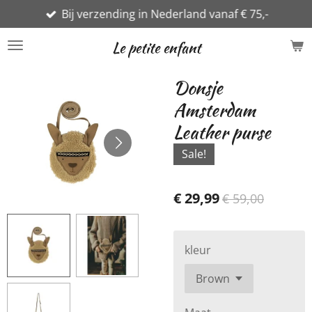
Bij verzending in Nederland vanaf € 75,-
Ga
direct
Le petite enfant
naar
de
Donsje
hoofdinhoud
Amsterdam
Leather purse
Sale!
€ 29,99
€ 59,00
kleur