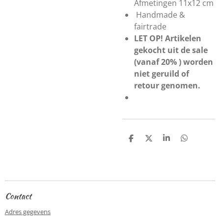
Afmetingen 11x12 cm
Handmade &
fairtrade
LET OP! Artikelen
gekocht uit de sale
(vanaf 20% ) worden
niet geruild of
retour genomen.
D
D
S
D
e
e
h
e
l
e
a
l
e
l
r
e
n
e
n
Contact
Adres gegevens