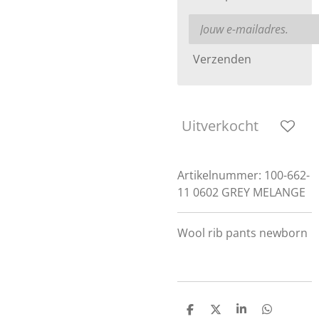
Verzenden
Uitverkocht
Artikelnummer:
100-662-
11 0602 GREY MELANGE
Wool rib pants newborn
D
D
S
D