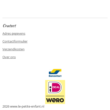
e
e
h
e
l
e
a
l
e
l
r
e
n
e
n
Contact
Adres gegevens
Contactformulier
Verzendkosten
Over ons
2026 www.le-petite-enfant.nl