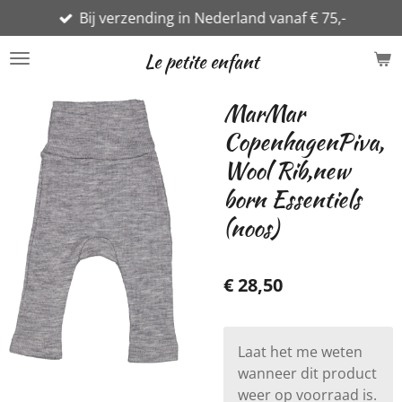
Bij verzending in Nederland vanaf € 75,-
Ga
direct
Le petite enfant
naar
de
MarMar
hoofdinhoud
CopenhagenPiva,
Wool Rib,new
born Essentiels
(noos)
€ 28,50
Laat het me weten
wanneer dit product
weer op voorraad is.