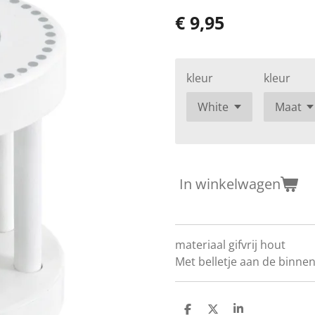
€ 9,95
kleur
kleur
In winkelwagen
materiaal gifvrij hout
Met belletje aan de binne
D
D
S