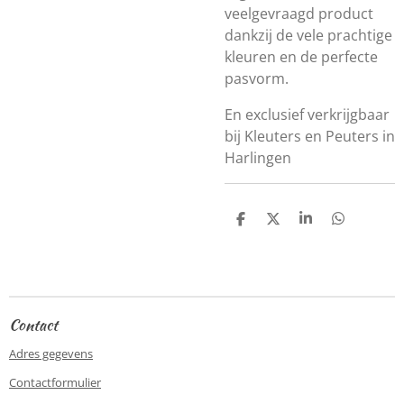
veelgevraagd product
dankzij de vele prachtige
kleuren en de perfecte
pasvorm.
En exclusief verkrijgbaar
bij Kleuters en Peuters in
Harlingen
D
D
S
D
e
e
h
e
l
e
a
l
e
l
r
e
n
e
n
Contact
Adres gegevens
Contactformulier