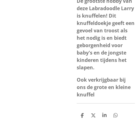
De grootste hobby van
deze Labradoodle Larry
is knuffelen! Dit
knuffeldoekje geeft een
gevoel van troost als
het nodig is en biedt
geborgenheid voor
baby's en de jongste
kinderen tijdens het
slapen.
Ook verkrijgbaar bij
ons de grote en kleine
knuffel
D
D
S
D
e
e
h
e
l
e
a
l
e
l
r
e
n
e
n