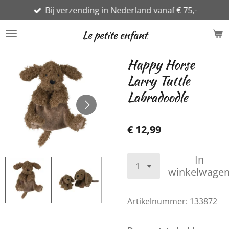
Bij verzending in Nederland vanaf € 75,-
Ga
direct
Le petite enfant
naar
de
Happy Horse
hoofdinhoud
Larry Tuttle
Labradoodle
€ 12,99
In
winkelwage
Artikelnummer:
133872