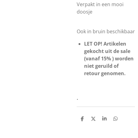
Verpakt in een mooi
doosje
Ook in bruin beschikbaar
LET OP! Artikelen
gekocht uit de sale
(vanaf 15% ) worden
niet geruild of
retour genomen.
.
D
D
S
D
e
e
h
e
l
e
a
l
e
l
r
e