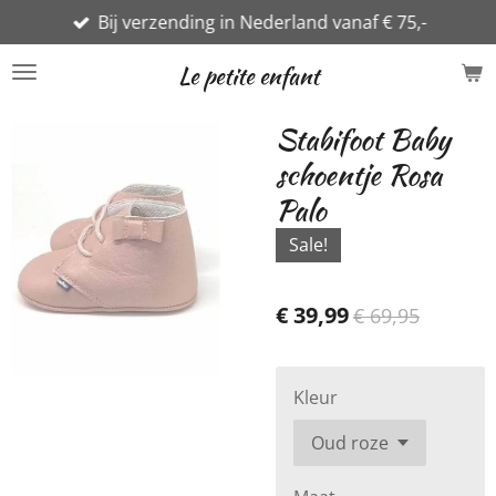
Bij verzending in Nederland vanaf € 75,-
Ga
direct
Le petite enfant
naar
de
Stabifoot Baby
hoofdinhoud
schoentje Rosa
Palo
Sale!
€ 39,99
€ 69,95
Kleur