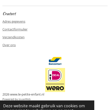
n
e
n
Contact
Adres gegevens
Contactformulier
Verzendkosten
Over ons
2026 www.le-petite-enfant.nl
Powered by
JouwWeb
Deze website maakt gebruik van cookies om