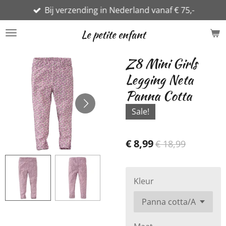
Bij verzending in Nederland vanaf € 75,-
Ga
direct
Le petite enfant
naar
de
Z8 Mini Girls
hoofdinhoud
Legging Neta
Panna Cotta
Sale!
€ 8,99
€ 18,99
Kleur