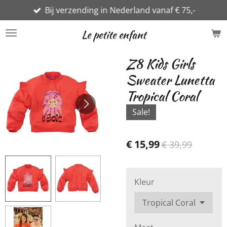
Bij verzending in Nederland vanaf € 75,-
Ga
direct
Le petite enfant
naar
de
Z8 Kids Girls
hoofdinhoud
Sweater Lunetta
Tropical Coral
Sale!
€ 15,99
€ 39,99
Kleur