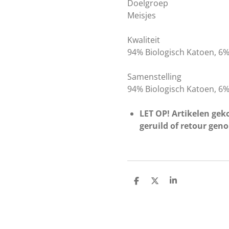
Doelgroep
Meisjes
Kwaliteit
94% Biologisch Katoen, 6%
Samenstelling
94% Biologisch Katoen, 6%
LET OP! Artikelen geko
geruild of retour gen
D
D
S
e
e
h
l
e
a
e
l
r
n
e