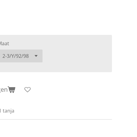
Maat
gen
1 tanja