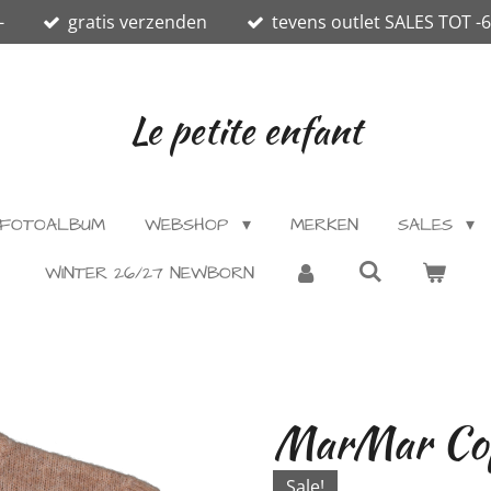
-
gratis verzenden
tevens outlet SALES TOT -
Le petite enfant
FOTOALBUM
WEBSHOP
MERKEN
SALES
WINTER 26/27 NEWBORN
MarMar Cop
Sale!