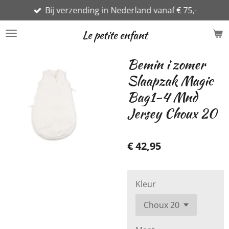
Bij verzending in Nederland vanaf € 75,-
Ga
direct
Le petite enfant
naar
de
Bemin i zomer
hoofdinhoud
Slaapzak Magic
Bag1-4 Mnd
Jersey Choux 20
€ 42,95
Kleur