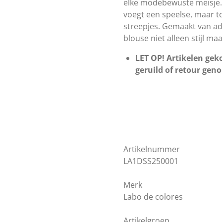
elke modebewuste meisje.
voegt een speelse, maar t
streepjes. Gemaakt van a
blouse niet alleen stijl m
LET OP! Artikelen geko
geruild of retour gen
Artikelnummer
LA1DSS250001
Merk
Labo de colores
Artikelgroep