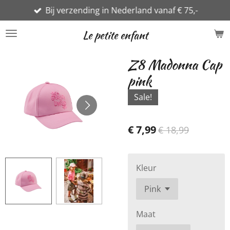
Bij verzending in Nederland vanaf € 75,-
Ga
direct
Le petite enfant
naar
de
Z8 Madonna Cap
hoofdinhoud
pink
Sale!
€ 7,99
€ 18,99
Kleur
Maat