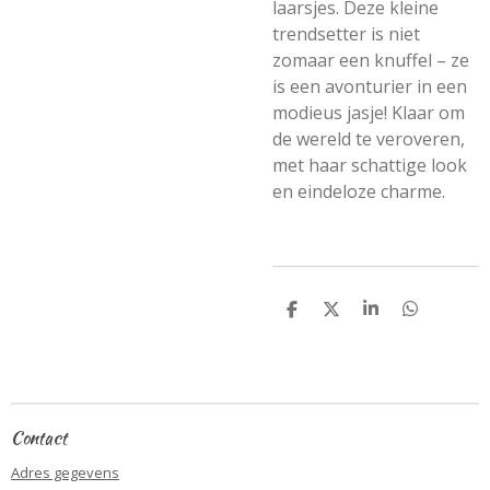
laarsjes. Deze kleine
trendsetter is niet
zomaar een knuffel – ze
is een avonturier in een
modieus jasje! Klaar om
de wereld te veroveren,
met haar schattige look
en eindeloze charme.
D
D
S
D
e
e
h
e
l
e
a
l
e
l
r
e
n
e
n
Contact
Adres gegevens