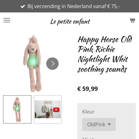
Bij verzending in Nederland vanaf € 75,-
Ga
direct
Le petite enfant
naar
de
Happy Horse Old
hoofdinhoud
Pink Richie
Nightlight Whit
soothing sounds
€ 59,99
Kleur