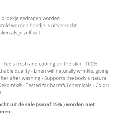
n ) broekje gedragen worden
teld worden hoedje is uitverkocht .
en als je zelf wilt
y - Feels fresh and cooling on the skin - 100%
able quality - Linen will naturally wrinkle, giving
fter after washing - Supports the body's natural
eko-tex® - Tested for harmful chemicals - Color:
1
cht uit de sale (vanaf 15% ) worden niet
omen.