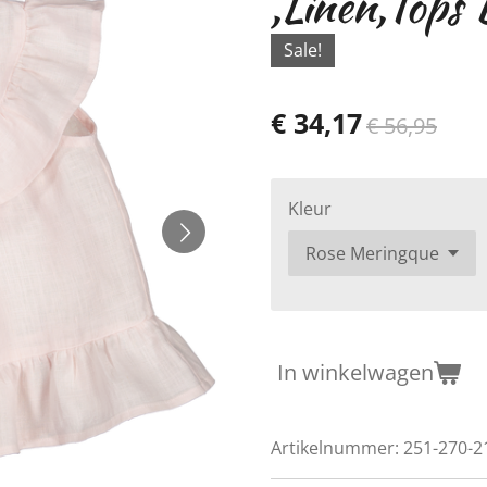
,Linen,Tops
Sale!
€ 34,17
€ 56,95
Kleur
In winkelwagen
Artikelnummer:
251-270-