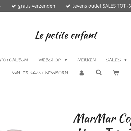
-
gratis verzenden
tevens outlet SALES TOT -
Le petite enfant
FOTOALBUM
WEBSHOP
MERKEN
SALES
WINTER 26/27 NEWBORN
MarMar Cop