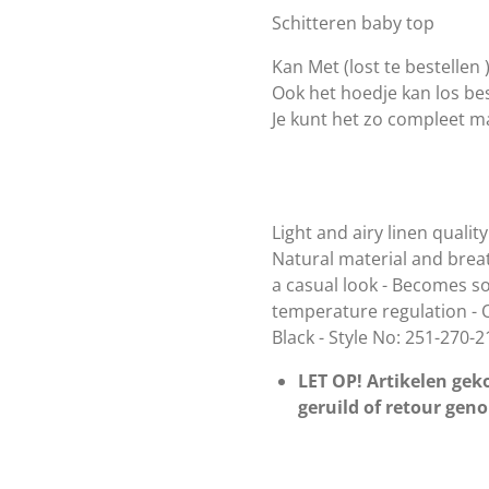
Schitteren baby top
Kan Met (lost te bestelle
Ook het hoedje kan los bes
Je kunt het zo compleet mak
Light and airy linen qualit
Natural material and breath
a casual look - Becomes so
temperature regulation - O
Black - Style No: 251-270-2
LET OP! Artikelen geko
geruild of retour gen