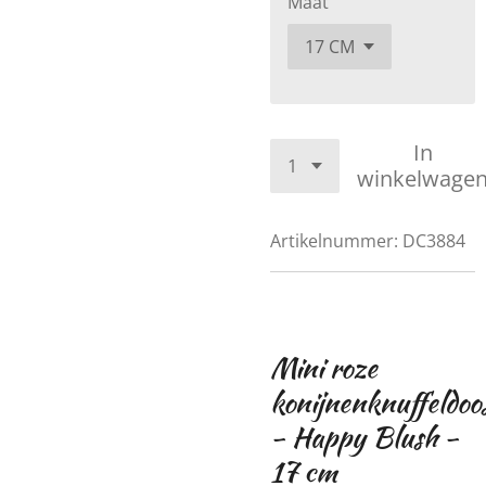
Maat
In
winkelwage
Artikelnummer:
DC3884
Mini roze
konijnenknuffeldoo
- Happy Blush -
17 cm