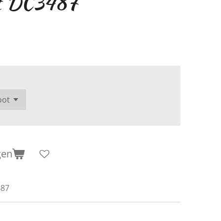
t DC3487
gen
487