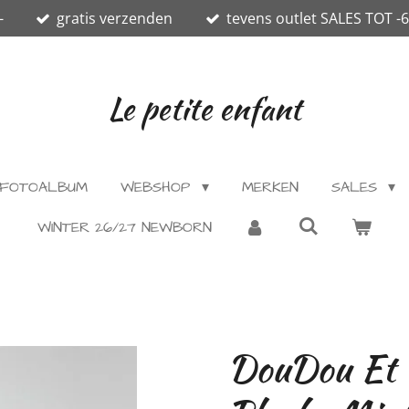
-
gratis verzenden
tevens outlet SALES TOT -
Le petite enfant
FOTOALBUM
WEBSHOP
MERKEN
SALES
WINTER 26/27 NEWBORN
DouDou Et 