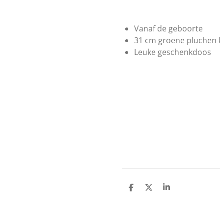
Vanaf de geboorte
31 cm groene pluchen 
Leuke geschenkdoos
D
D
S
e
e
h
l
e
a
e
l
r