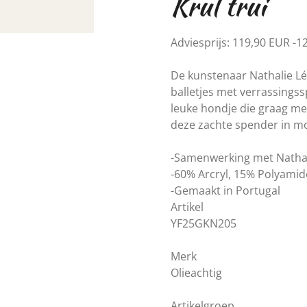
Krul trui
Adviesprijs:
119,90 EUR -1
De kunstenaar Nathalie Lét
balletjes met verrassingss
leuke hondje die graag met 
deze zachte spender in mo
-Samenwerking met Nathal
-60% Arcryl, 15% Polyamid
-Gemaakt in Portugal
Artikel
YF25GKN205
Merk
Olieachtig
Artikelgroep