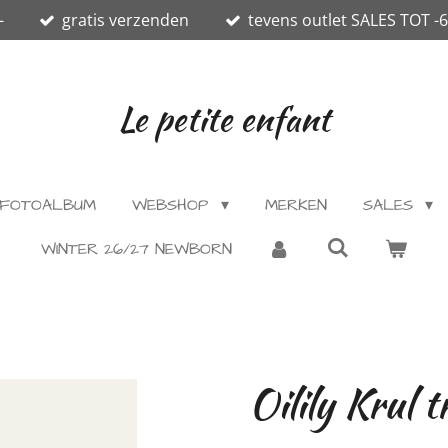
-
gratis verzenden
tevens outlet SALES TOT -
Le petite enfant
FOTOALBUM
WEBSHOP
MERKEN
SALES
WINTER 26/27 NEWBORN
Oilily Krul 