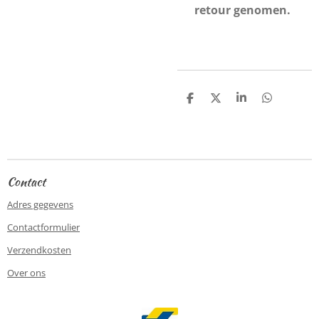
retour genomen.
D
D
S
D
e
e
h
e
l
e
a
l
e
l
r
e
n
e
n
Contact
Adres gegevens
Contactformulier
Verzendkosten
Over ons