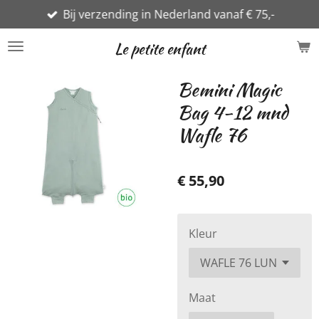
Bij verzending in Nederland vanaf € 75,-
Ga
direct
Le petite enfant
naar
de
Bemini Magic
hoofdinhoud
Bag 4-12 mnd
Wafle 76
€ 55,90
Kleur
Maat