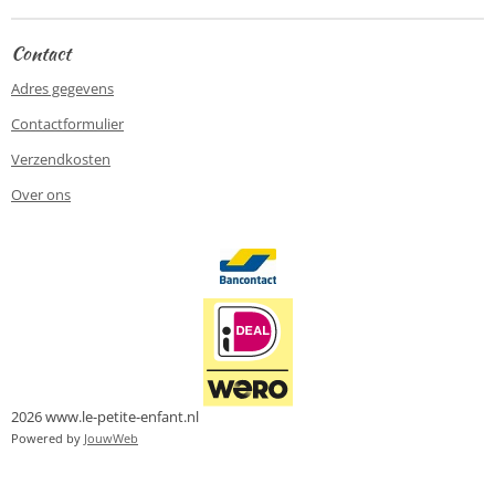
n
e
n
Contact
Adres gegevens
Contactformulier
Verzendkosten
Over ons
2026 www.le-petite-enfant.nl
Powered by
JouwWeb