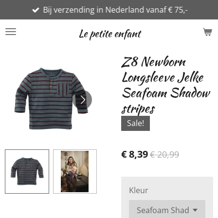
Bij verzending in Nederland vanaf € 75,-
Ga
direct
Le petite enfant
naar
de
Z8 Newborn
hoofdinhoud
Longsleeve Jelke
Seafoam Shadow
stripes
Sale!
€ 8,39
€ 20,99
Kleur