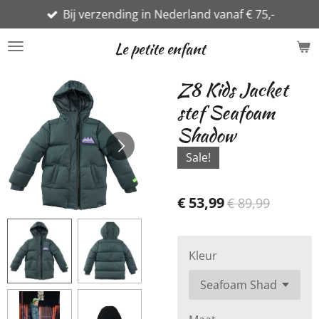
Bij verzending in Nederland vanaf € 75,-
Ga
direct
Le petite enfant
naar
de
Z8 Kids Jacket
hoofdinhoud
stef Seafoam
Shadow
Sale!
€ 53,99
€ 89,99
Kleur