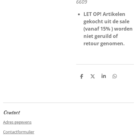
6609
LET OP! Artikelen
gekocht uit de sale
(vanaf 15% ) worden
niet geruild of
retour genomen.
D
D
S
D
e
e
h
e
l
e
a
l
e
l
r
e
n
e
n
Contact
Adres gegevens
Contactformulier