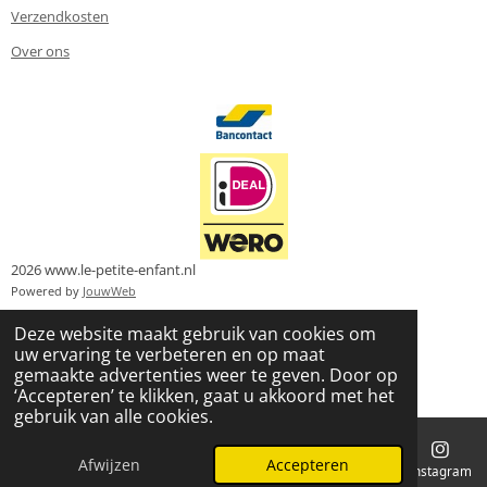
Verzendkosten
Over ons
2026 www.le-petite-enfant.nl
Powered by
JouwWeb
Deze website maakt gebruik van cookies om
uw ervaring te verbeteren en op maat
gemaakte advertenties weer te geven. Door op
‘Accepteren’ te klikken, gaat u akkoord met het
gebruik van alle cookies.
Afwijzen
Accepteren
E-mailadres
Telefoonnummer
Kaart
Instagram