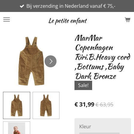
Bij verzending in Nederland vanaf € 75,-
Ga
direct
Le petite enfant
naar
de
MarMar
hoofdinhoud
Copenhagen
Riri.B.Heavy cord
,Bottums ,Baby
Dark Bronze
Sale!
€ 31,99
€ 63,95
Kleur