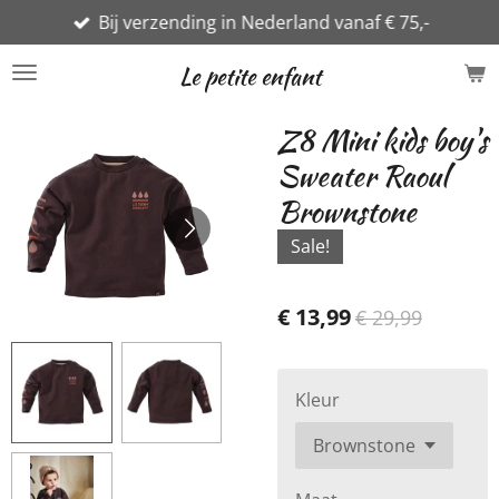
Bij verzending in Nederland vanaf € 75,-
Ga
direct
Le petite enfant
naar
de
Z8 Mini kids boy's
hoofdinhoud
Sweater Raoul
Brownstone
Sale!
€ 13,99
€ 29,99
Kleur