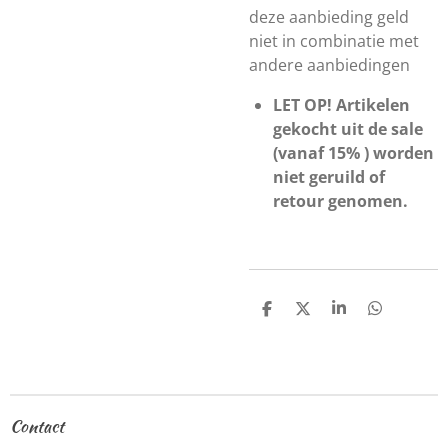
deze aanbieding geld
niet in combinatie met
andere aanbiedingen
LET OP! Artikelen
gekocht uit de sale
(vanaf 15% ) worden
niet geruild of
retour genomen.
D
D
S
D
e
e
h
e
l
e
a
l
e
l
r
e
n
e
n
Contact