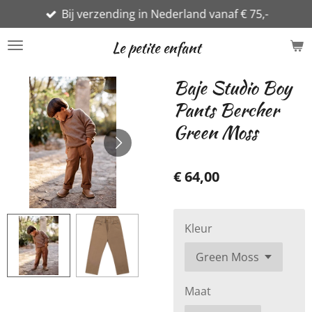
Bij verzending in Nederland vanaf € 75,-
Ga
direct
Le petite enfant
naar
de
Baje Studio Boy
hoofdinhoud
Pants Bercher
Green Moss
€ 64,00
Kleur
Maat