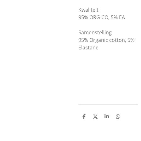
Kwaliteit
95% ORG CO, 5% EA
Samenstelling
95% Organic cotton, 5%
Elastane
D
D
S
D
e
e
h
e
l
e
a
l
e
l
r
e
n
e
n