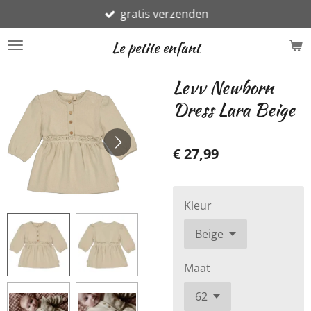
gratis verzenden
Ga
direct
Le petite enfant
naar
de
Levv Newborn
hoofdinhoud
Dress Lara Beige
€ 27,99
Kleur
Maat