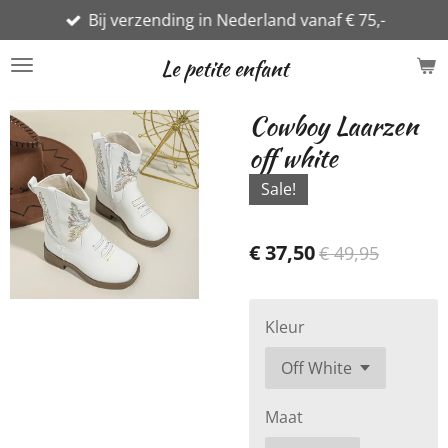
Bij verzending in Nederland vanaf € 75,-
Ga
direct
Le petite enfant
naar
de
Cowboy Laarzen
hoofdinhoud
off white
Sale!
€ 37,50
€ 49,95
Kleur
Maat