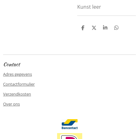
Kunst leer
D
D
S
D
e
e
h
e
l
e
a
l
e
l
r
e
n
e
n
Contact
Adres gegevens
Contactformulier
Verzendkosten
Over ons