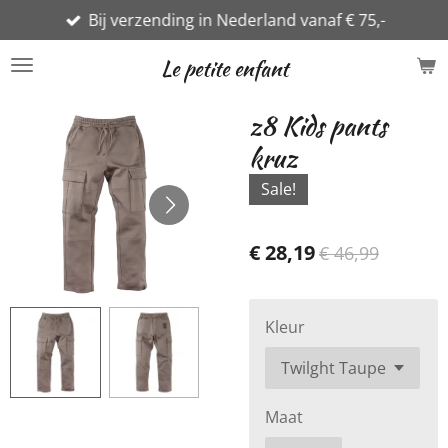
Bij verzending in Nederland vanaf € 75,-
Ga
direct
Le petite enfant
naar
de
z8 Kids pants
hoofdinhoud
kruz
Sale!
€ 28,19
€ 46,99
Kleur
Maat