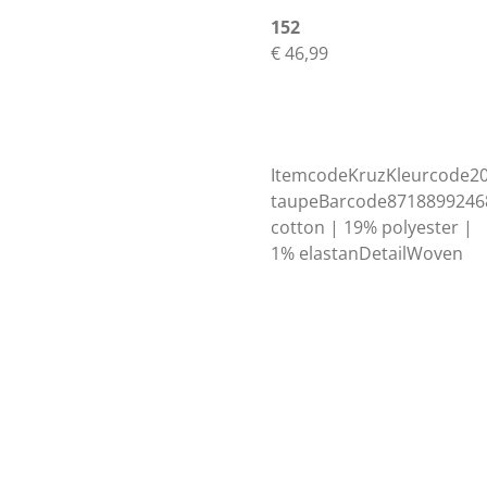
152
€ 46,99
ItemcodeKruzKleurcode20
taupeBarcode8718899246
cotton | 19% polyester |
1% elastanDetailWoven